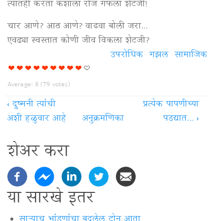
त्यातही करता कशाला रोज गफला शेटजी!
चार आणे? आठ आणे? वाढवा बोली जरा...
एवढ्या स्वस्तात कोणी जीव विकला शेटजी?
उपरोधिक
गझल
सामाजिक
Average:
8
(
79
votes)
‹
दुष्मनी त्यांची
प्रत्येक पापणीच्या
अशी हळुवार आहे
अनुक्रमणिका
पडद्यात...
›
शेअर करा
या सारखे इतर
साऱ्याच भांडणांचा बदलेल टोन आता