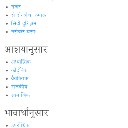
गजरे
शे दोनशेचा रुमाल
सिटी टुरिझम
ग्लोबल घसा!
आशयानुसार
अध्यात्मिक
कौटुंबिक
वैयक्‍तिक
राजकीय
सामाजिक
भावार्थानुसार
उपरोधिक