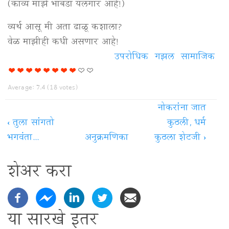
(काव्य माझे भाबडा यलगार आहे!)
व्यर्थ आसू मी अता ढाळू कशाला?
वेळ माझीही कधी असणार आहे!
उपरोधिक
गझल
सामाजिक
Average:
7.4
(
18
votes)
नोकरांना जात
‹
तुला सांगतो
कुठली, धर्म
भगवंता...
अनुक्रमणिका
कुठला शेटजी
›
शेअर करा
या सारखे इतर