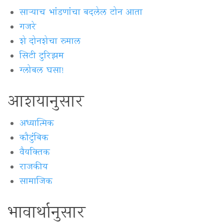
साऱ्याच भांडणांचा बदलेल टोन आता
गजरे
शे दोनशेचा रुमाल
सिटी टुरिझम
ग्लोबल घसा!
आशयानुसार
अध्यात्मिक
कौटुंबिक
वैयक्‍तिक
राजकीय
सामाजिक
भावार्थानुसार