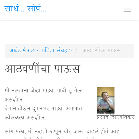
साधं... सोपं...
Togg
navi
Skip
अखंड मैफल - कविता संग्रह १
आठवणींचा पाऊस
to
आठवणींचा पाऊस
main
content
मी नसताना जेव्हा माझ्या गावी तू गेला
असशील
बेभान होऊन दुपारभर माझ्या अंगणात
प्रसाद शिरगांवकर
कोसळला असशील.
सांग मला, मी नव्हतो म्हणून थोडं जास्त दाटलं होतं का?