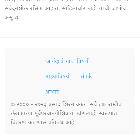
copy-paste करून इतरांना ईमेल करू नका. आपण अत्यंत
संवेदनशील रसिक आहात, साहित्यचोर नाही याची जाणीव
असू द्या.
'आनंदाचं गाव' विषयी
Secondary
Links
माझ्याविषयी
संपर्क
आभार
© २००० - २०२३ प्रसाद शिरगावकर. सर्व हक्क राखीव.
लेखकाच्या पूर्वपरवानगीशिवाय कोणत्याही स्वरूपात
वितरण करण्यास प्रतिबंध आहे.