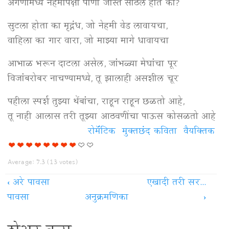
अंगणामध्ये नेहमीपेक्षा पाणी जास्त साठलं होतं का?
सुटला होता का मृद्गंध, जो नेहमी वेड लावायचा,
वाहिला का गार वारा, जो माझ्या मागे धावायचा
आभाळ भरून दाटला असेल, जांभळ्या मेघांचा पूर
विजांबरोबर नाचण्यामध्ये, तू झालाही असशील चूर
पहीला स्पर्श तुझ्या थेंबांचा, राहून राहून छळतो आहे,
तू नाही आलास तरी तूझ्या आठवणींचा पाऊस कोसळतो आहे
रोमॅंटिक
मुक्‍तछंद कविता
वैयक्‍तिक
Average:
7.3
(
13
votes)
‹
अरे पावसा
एखादी तरी सर...
पावसा
अनुक्रमणिका
›