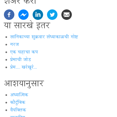
शेअर करा
या सारखे इतर
सानिकाच्या शुक्रवार संध्याकाळची गोष्ट
गरज
एक चहाचा कप
प्रेमाची जोड
प्रेम.... खरंखुरं...
आशयानुसार
अध्यात्मिक
कौटुंबिक
वैयक्‍तिक