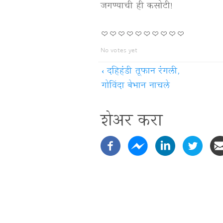
जगण्याची ही कसोटी!
No votes yet
‹
दहिहंडी तूफान रंगली,
गोविंदा बेभान नाचले
शेअर करा