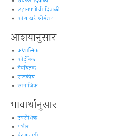
रुचकर दिवाळी
लहानपणीची दिवाळी
कोण खरे श्रीमंत?
आशयानुसार
अध्यात्मिक
कौटुंबिक
वैयक्‍तिक
राजकीय
सामाजिक
भावार्थानुसार
उपरोधिक
गंभीर