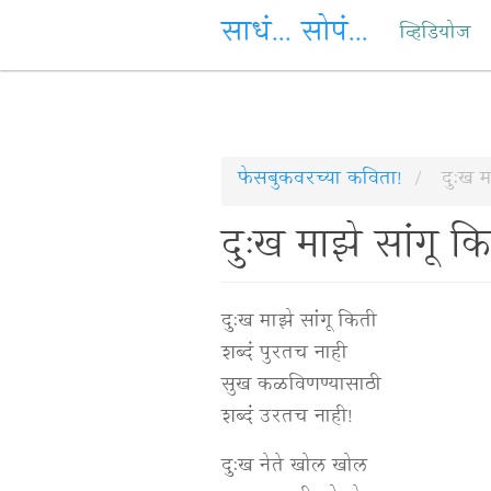
Main
साधं... सोपं...
व्हिडियोज
navigation
Skip
फेसबुकवरच्या कविता!
दु:ख म
to
दु:ख माझे सांगू क
main
content
दु:ख माझे सांगू किती
शब्दं पुरतच नाही
सुख कळविणण्यासाठी
शब्दं उरतच नाही!
दु:ख नेते खोल खोल