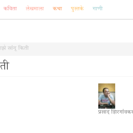
कविता
लेखमाला
कथा
पुस्तके
गाणी
ाझे सांगू किती
िती
प्रसाद शिरगांवक