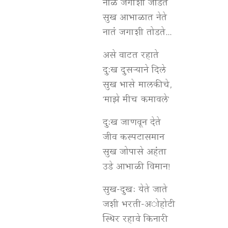
नाळ जगाशी जोडते
सुख आभाळात नेते
नातं जगाशी तोडते...
असे वाटत रहाते
दु:ख दुसऱ्याने दिले
सुख भासे मालकीचे,
'माझे मीच कमावले'
दु:ख जाणवून देते
जीव कस्पटासमान
सुख जोपासे अहंता
उडे आभाळी विमान!
सुख-दुख: येते जाते
जशी भरती-अोहोटी
स्थिर रहावे किनारी