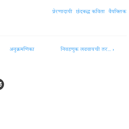
प्रेरणादायी
छंदबद्ध कविता
वैयक्‍तिक
अनुक्रमणिका
निवडणुक लढवायची तर...
›