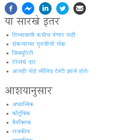
या सारखे इतर
तिच्यासाठी कधीच येणार नाही
शंकऱ्याच्या गुरुजींची गोष्ट
सिक्युरिटी
टेरेसचं दार
आजही पोहे सॉलिड टेस्टी झाले होते!
आशयानुसार
अध्यात्मिक
कौटुंबिक
वैयक्‍तिक
राजकीय