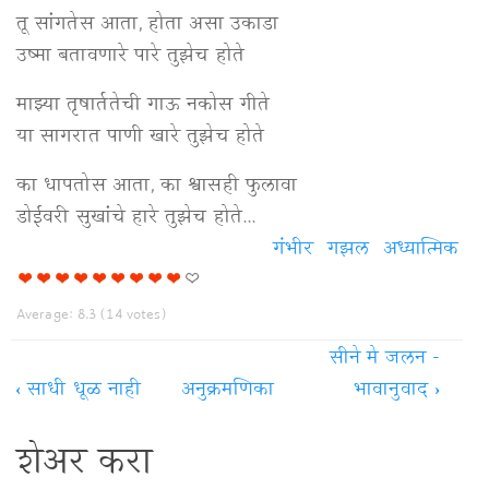
तू सांगतेस आता, होता असा उकाडा
उष्मा बतावणारे पारे तुझेच होते
माझ्या तृषार्ततेची गाऊ नकोस गीते
या सागरात पाणी खारे तुझेच होते
का धापतोस आता, का श्वासही फुलावा
डोईवरी सुखांचे हारे तुझेच होते...
गंभीर
गझल
अध्यात्मिक
Average:
8.3
(
14
votes)
सीने मे जलन -
‹
साधी धूळ नाही
अनुक्रमणिका
भावानुवाद
›
शेअर करा