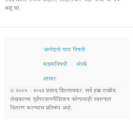
संवेदनशील रसिक आहात, साहित्यचोर नाही याची जाणीव
असू द्या.
'आनंदाचं गाव' विषयी
Secondary
Links
माझ्याविषयी
संपर्क
आभार
© २००० - २०२३ प्रसाद शिरगावकर. सर्व हक्क राखीव.
लेखकाच्या पूर्वपरवानगीशिवाय कोणत्याही स्वरूपात
वितरण करण्यास प्रतिबंध आहे.