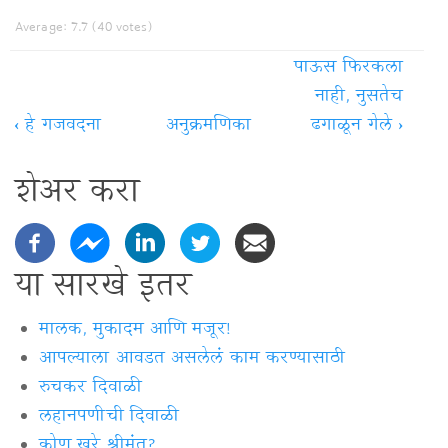
Average:
7.7
(
40
votes)
पाऊस फिरकला
नाही, नुसतेच
‹
हे गजवदना
अनुक्रमणिका
ढगाळून गेले
›
शेअर करा
या सारखे इतर
मालक, मुकादम आणि मजूर!
आपल्याला आवडत असलेलं काम करण्यासाठी
रुचकर दिवाळी
लहानपणीची दिवाळी
कोण खरे श्रीमंत?