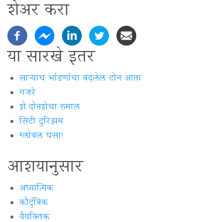
शेअर करा
या सारखे इतर
साऱ्याच भांडणांचा बदलेल टोन आता
गजरे
शे दोनशेचा रुमाल
सिटी टुरिझम
ग्लोबल घसा!
आशयानुसार
अध्यात्मिक
कौटुंबिक
वैयक्‍तिक