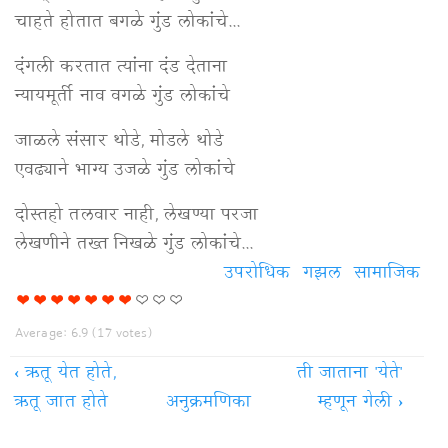
चाहते होतात बगळे गुंड लोकांचे...
दंगली करतात त्यांना दंड देताना
न्यायमूर्ती नाव वगळे गुंड लोकांचे
जाळले संसार थोडे, मोडले थोडे
एवढ्याने भाग्य उजळे गुंड लोकांचे
दोस्तहो तलवार नाही, लेखण्या परजा
लेखणीने तख्त निखळे गुंड लोकांचे...
उपरोधिक
गझल
सामाजिक
Average:
6.9
(
17
votes)
‹
ऋतू येत होते,
ती जाताना 'येते'
ऋतू जात होते
अनुक्रमणिका
म्हणून गेली
›