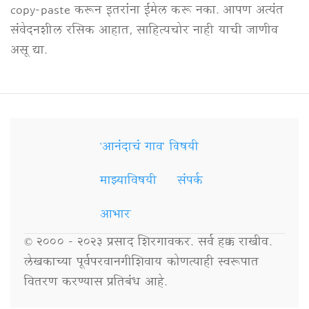
copy-paste करून इतरांना ईमेल करू नका. आपण अत्यंत
संवेदनशील रसिक आहात, साहित्यचोर नाही याची जाणीव
असू द्या.
'आनंदाचं गाव' विषयी
Secondary
Links
माझ्याविषयी
संपर्क
आभार
© २००० - २०२३ प्रसाद शिरगावकर. सर्व हक्क राखीव.
लेखकाच्या पूर्वपरवानगीशिवाय कोणत्याही स्वरूपात
वितरण करण्यास प्रतिबंध आहे.