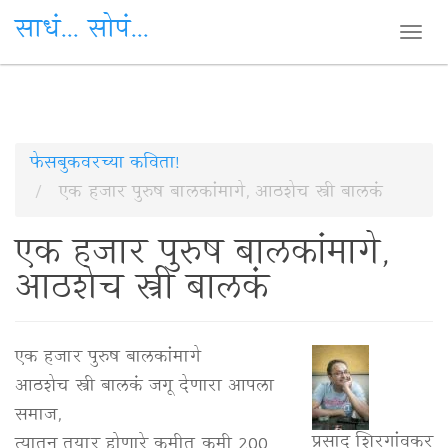
साधं... सोपं...
Togg
navi
Skip
फेसबुकवरच्या कविता!
to
एक हजार पुरुष बालकांमागे, आठशेच स्त्री बालकं
main
एक हजार पुरुष बालकांमागे,
content
आठशेच स्त्री बालकं
एक हजार पुरुष बालकांमागे
आठशेच स्त्री बालकं जगू देणारा आपला
समाज,
प्रसाद शिरगांवकर
त्यातून तयार होणारे कमीत कमी 200