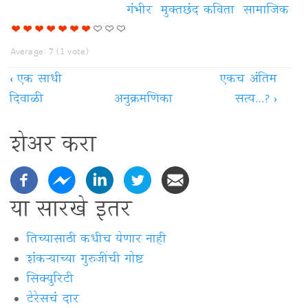
गंभीर
मुक्‍तछंद कविता
सामाजिक
Average:
7
(
1
vote)
‹
एक साधी
एकच अंतिम
दिवाळी
अनुक्रमणिका
सत्य...?
›
शेअर करा
या सारखे इतर
तिच्यासाठी कधीच येणार नाही
शंकऱ्याच्या गुरुजींची गोष्ट
सिक्युरिटी
टेरेसचं दार