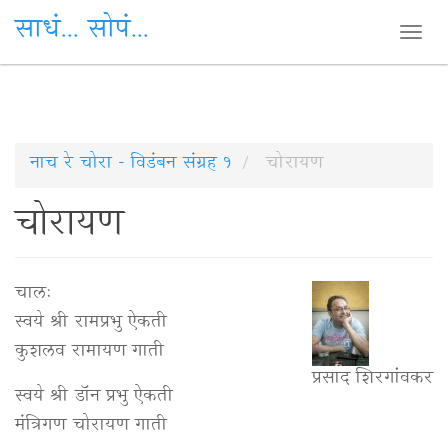
साधं... सोपं...
Togg
navi
Skip
नाच रे चोरा - विडंबन संग्रह १
चोरायण
to
चोरायण
main
content
चाल:
स्वये श्री रामप्रभु ऐकती
कुशलव रामायण गाती
प्रसाद शिरगांवकर
स्वये श्री डॉन प्रभु ऐकती
मंत्रिगण चोरायण गाती