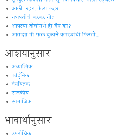
तू खुले आकाश माझे, तू नवा विश्वास माझा (हजल)
आली लहर, केला कहर....
गणपतीचे बडबड गीत
आपल्या दोघांमधे ही गॅप का?
आताशा मी फक्त दुकाने कपड्यांची फिरतो...
आशयानुसार
अध्यात्मिक
कौटुंबिक
वैयक्‍तिक
राजकीय
सामाजिक
भावार्थानुसार
उपरोधिक