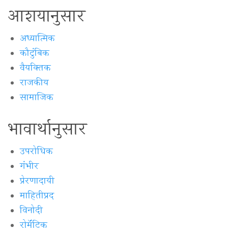
आशयानुसार
अध्यात्मिक
कौटुंबिक
वैयक्‍तिक
राजकीय
सामाजिक
भावार्थानुसार
उपरोधिक
गंभीर
प्रेरणादायी
माहितीप्रद
विनोदी
रोमॅंटिक