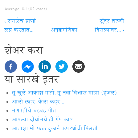
Average:
8.1
(
82
votes)
‹
सगळेच प्राणी
सुंदर तरुणी
लग्न करतात...
अनुक्रमणिका
दिसल्यावर...
›
शेअर करा
या सारखे इतर
तू खुले आकाश माझे, तू नवा विश्वास माझा (हजल)
आली लहर, केला कहर....
गणपतीचे बडबड गीत
आपल्या दोघांमधे ही गॅप का?
आताशा मी फक्त दुकाने कपड्यांची फिरतो...