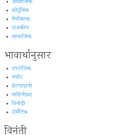
अध्यात्मिक
कौटुंबिक
वैयक्‍तिक
राजकीय
सामाजिक
भावार्थानुसार
उपरोधिक
गंभीर
प्रेरणादायी
माहितीप्रद
विनोदी
रोमॅंटिक
विनंती