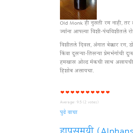
Old Monk ही नुसती रम नाही, तर त
ज्यांना आपल्या विशी-पंचविशीतले रो
विशीतले दिवस, अंगात बेक्कार रग, डोळ्
किंवा दुसऱ्या-तिसऱ्या प्रेमभंगांची
हमखास ओल्ड मंकची साथ असायची
हिशोब असायचा.
Average:
9.5
(
2
votes)
पुढे वाचा
कॉफी
मंक
हापुसमयी (Alphan
-