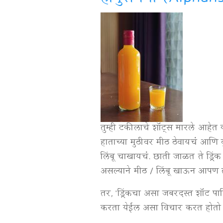
कॉफी+
रम
ची
लिक्योर
विषयी
तुम्ही टकीलाचे शॉट्स मारले आहेत 
हाताच्या मुठीवर मीठ ठेवायचं आण
लिंबू चाखायचं. छाती जाळत ते ड्रिं
असल्याने मीठ / लिंबू खाऊन आपण तो
तर, 'ड्रिंकचा असा जबरदस्त शॉट पा
करता येईल असा विचार करत होतो आण