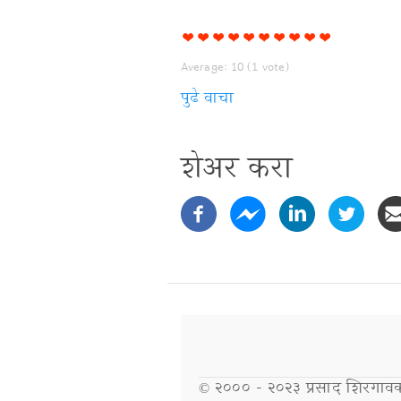
Average:
10
(
1
vote)
पुढे वाचा
हापुसमयी
(Alphanso
Mango
शेअर करा
Liqueur)
विषयी
Secondary
Links
© २००० - २०२३ प्रसाद शिरगावकर.