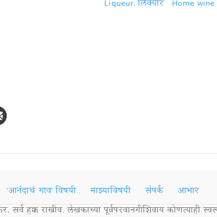
Liqueur. लिक्योर
Home wine
'आनंदाचं गाव' विषयी
माझ्याविषयी
संपर्क
आभार
 सर्व हक्क राखीव. लेखकाच्या पूर्वपरवानगीशिवाय कोणत्याही स्व