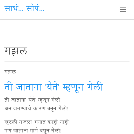
साधं... सोपं...
Togg
navi
Skip
गझल
to
main
गझल
content
ती जाताना 'येते' म्हणून गेली
ती जाताना 'येते' म्हणून गेली
अन जगण्याचे कारण बनून गेली!
म्हटली मजला 'मनात काही नाही'
पण जाताना मागे बघून गेली!