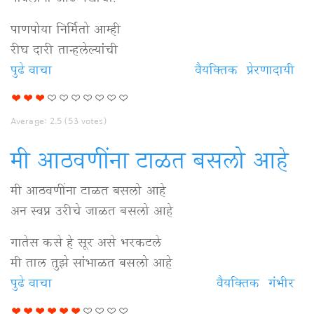
पावलांना ओढ पंखांची!
पाणपोया निर्मितो आम्ही
रीघ दारी तान्हलेल्यांची
पुढे वाचा
अक्षरांना
वैयक्‍तिक
प्रेरणादायी
आस
गीतांची
Average:
2.5
(
53
votes)
विषयी
मी आठवणींना टाळत बसलो आहे
मी आठवणींना टाळत बसलो आहे
अन स्वप्न उरीचे जाळत बसलो आहे
गातेस कसे हे सूर असे भरकटले
मी ताल तुझे सांभाळत बसलो आहे
पुढे वाचा
मी
वैयक्‍तिक
गंभीर
आठवणींना