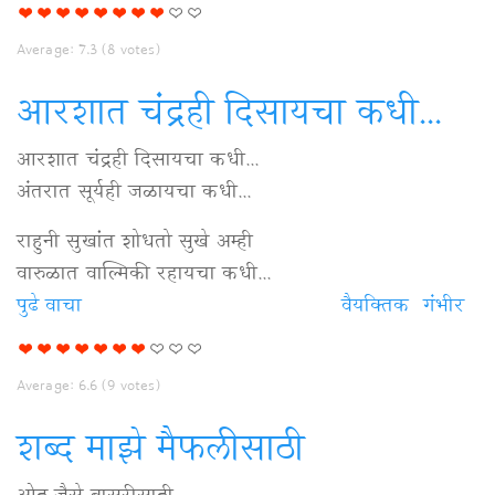
ते
सुचून
Average:
7.3
(
8
votes)
झाले
विषयी
आरशात चंद्रही दिसायचा कधी...
आरशात चंद्रही दिसायचा कधी...
अंतरात सूर्यही जळायचा कधी...
राहुनी सुखांत शोधतो सुखे अम्ही
वारुळात वाल्मिकी रहायचा कधी...
पुढे वाचा
आरशात
वैयक्‍तिक
गंभीर
चंद्रही
दिसायचा
Average:
6.6
(
9
votes)
कधी...
विषयी
शब्द माझे मैफलीसाठी