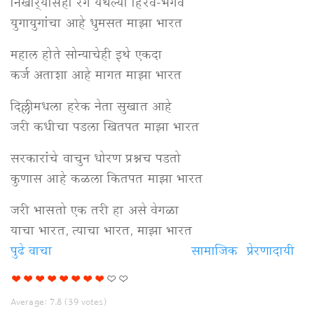
निखार्‍यांसही रंग येथल्या हिरवे-भगवे
युगायुगांचा आहे धुमसत माझा भारत
महाल होते सोन्याचेही इथे एकदा
कर्ज अताशा आहे मागत माझा भारत
दिल्लीमधला हरेक नेता सुखात आहे
जरी कधीचा पडला खितपत माझा भारत
सरकारांचे वाचुन धोरण प्रश्नच पडतो
कुणास आहे कळला कितपत माझा भारत
जरी भासतो एक तरी हा असे वेगळा
याचा भारत, त्याचा भारत, माझा भारत
पुढे वाचा
माझा
सामाजिक
प्रेरणादायी
भारत...
विषयी
Average:
7.8
(
39
votes)