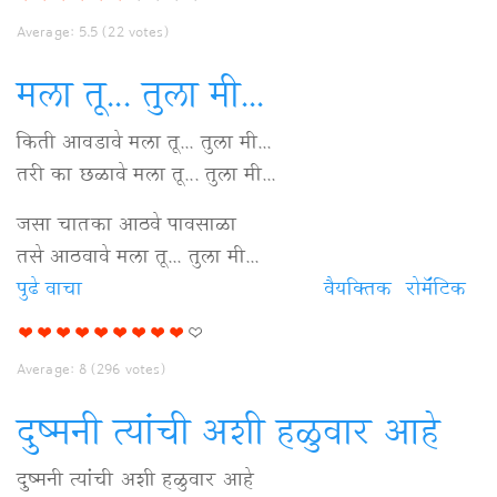
टाळत
Average:
5.5
(
22
votes)
बसलो
आहे
मला तू... तुला मी...
विषयी
किती आवडावे मला तू... तुला मी...
तरी का छळावे मला तू... तुला मी...
जसा चातका आठवे पावसाळा
तसे आठवावे मला तू... तुला मी...
पुढे वाचा
मला
वैयक्‍तिक
रोमॅंटिक
तू...
तुला
Average:
8
(
296
votes)
मी...
विषयी
दुष्मनी त्यांची अशी हळुवार आहे
दुष्मनी त्यांची अशी हळुवार आहे