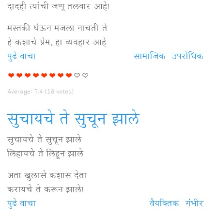
दादही त्यांची जणू तलवार आहे!
मस्तकी घेऊन मजला नाचती ते
हे कशाचे प्रेम, हा व्यवहार आहे
पुढे वाचा
दुष्मनी
सामाजिक
उपरोधिक
त्यांची
अशी
Average:
7.4
(
18
votes)
हळुवार
आहे
सुचायचे ते सुचून झाले
विषयी
सुचायचे ते सुचून झाले
लिहायचे ते लिहून झाले
अता खुलासे कशास देता
करायचे ते करून झाले!
पुढे वाचा
सुचायचे
वैयक्‍तिक
गंभीर