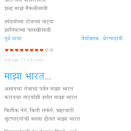
ओठ जैसे बासरीसाठी
शब्द माझे मैफलीसाठी
स्पंदनांच्या रोजच्या वार्‍या
ज्ञानियाच्या पालखीसाठी
पुढे वाचा
शब्द
वैयक्‍तिक
प्रेरणादायी
माझे
मैफलीसाठी
Average:
7.7
(
18
votes)
विषयी
माझा भारत...
असायचा तेजाचा पर्वत माझा भारत
करायचा तार्‍यांशी शर्यत माझा भारत
कितीक नेते, किती लफंगे, भ्रष्टाचारी
लुटणार्‍यांची बनला दौलत माझा भारत