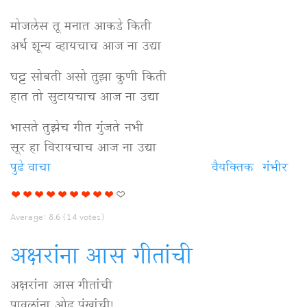
मोजलेस तू मनात आकडे किती
अर्थ शून्य व्हायचाच आज ना उद्या
घट्ट सोबती असो तुझा कुणी किती
हात तो सुटायचाच आज ना उद्या
भासते तुझेच गीत गुंजते नभी
सूर हा विरायचाच आज ना उद्या
पुढे वाचा
प्राण
वैयक्‍तिक
गंभीर
ओसरायचाच
आज
Average:
8.6
(
14
votes)
ना
उद्या
अक्षरांना आस गीतांची
विषयी
अक्षरांना आस गीतांची