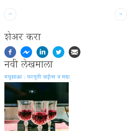
Pagination
Previous
Next
‹‹
››
page
page
शेअर करा
नवी लेखमाला
मधुशाळा : घरगुती वाईन्स व मद्य!