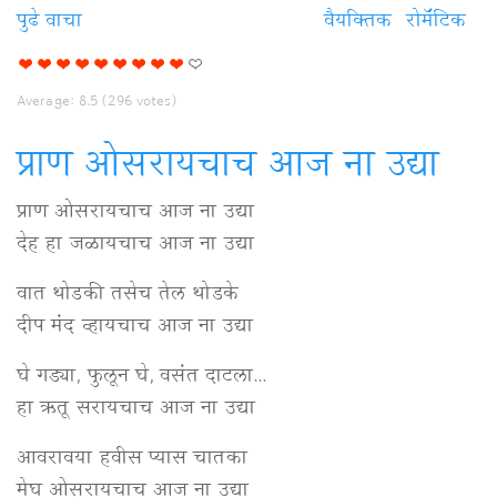
पुढे वाचा
ती
वैयक्‍तिक
रोमॅंटिक
जाताना
'येते'
Average:
8.5
(
296
votes)
म्हणून
गेली
प्राण ओसरायचाच आज ना उद्या
विषयी
प्राण ओसरायचाच आज ना उद्या
देह हा जळायचाच आज ना उद्या
वात थोडकी तसेच तेल थोडके
दीप मंद व्हायचाच आज ना उद्या
घे गड्या, फुलून घे, वसंत दाटला...
हा ऋतू सरायचाच आज ना उद्या
आवरावया हवीस प्यास चातका
मेघ ओसरायचाच आज ना उद्या