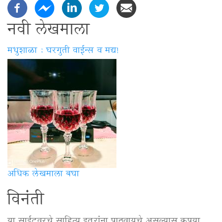
नवी लेखमाला
मधुशाळा : घरगुती वाईन्स व मद्य!
अधिक लेखमाला बघा
विनंती
या साईटवरचे साहित्य इतरांना पाठवायचे असल्यास कृपया