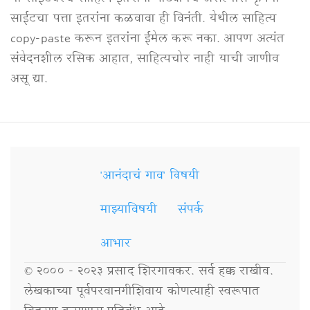
साईटचा पत्ता इतरांना कळवावा ही विनंती. येथील साहित्य
copy-paste करून इतरांना ईमेल करू नका. आपण अत्यंत
संवेदनशील रसिक आहात, साहित्यचोर नाही याची जाणीव
असू द्या.
'आनंदाचं गाव' विषयी
Secondary
Links
माझ्याविषयी
संपर्क
आभार
© २००० - २०२३ प्रसाद शिरगावकर. सर्व हक्क राखीव.
लेखकाच्या पूर्वपरवानगीशिवाय कोणत्याही स्वरूपात