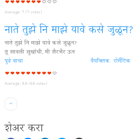
विषयी
Average:
7
(
7
votes)
नाते तुझे नि माझे यावे कसे जुळून?
नाते तुझे नि माझे यावे कसे जुळून?
तू सावली सुखांची, मी सैरभैर ऊन
पुढे वाचा
नाते
वैयक्‍तिक
रोमॅंटिक
तुझे
नि
Average:
8.6
(
68
votes)
माझे
यावे
Pagination
Previous
‹‹
कसे
page
जुळून?
विषयी
शेअर करा